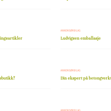
ANNONSØRBILAG
ingsartikler
Ludvigsen emballasje
ANNONSØRBILAG
sbutikk?
Din ekspert på betongverk
ANNONSØRBILAG