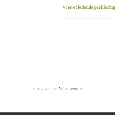
Vi er et ledende profilerin
/
NEWER POSTS
OLDER POSTS