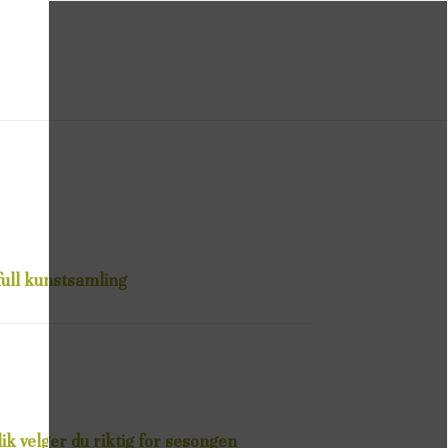
full kunstsamling
lik velger du riktig for sesongen