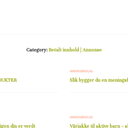
Category:
Betalt innhold | Annonse
ANNONSØRBILAG
ODUKTER
Slik bygger du en menings
ANNONSØRBILAG
igen din er verdt
Vårjakke til aktive barn – s