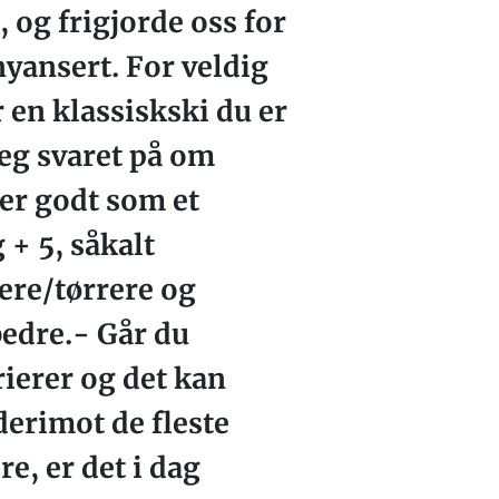
, og frigjorde oss for
nyansert. For veldig
r en klassiskski du er
deg svaret på om
rer godt som et
+ 5, såkalt
ere/tørrere og
bedre.- Går du
rierer og det kan
derimot de fleste
re, er det i dag