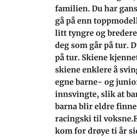
familien. Du har gans
gå på enn toppmodell
litt tyngre og breder
deg som går på tur. D
på tur. Skiene kjenne
skiene enklere å svin
egne barne- og junior
innsvingte, slik at b
barna blir eldre fin
racingski til voksne.
kom for drøye ti år s