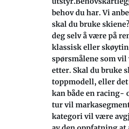
utstyr.Behovskartlegg
behov du har. Vi anbe
skal du bruke skiene?
deg selv å være på re
klassisk eller skøytin
spørsmålene som vil 
etter. Skal du bruke s
toppmodell, eller det 
kan både en racing- o
tur vil markasegmente
kategori vil være avgj
av den oppfatning at 