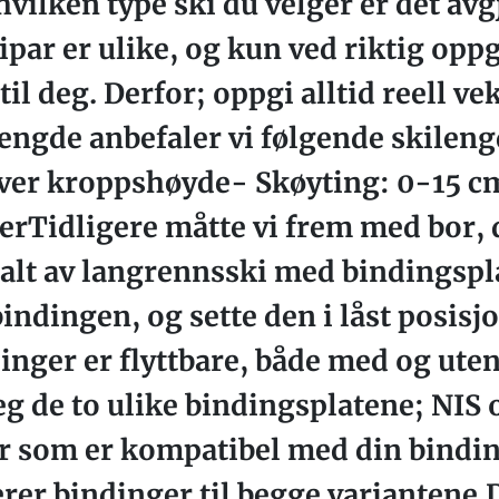
ilken type ski du velger er det avg
ipar er ulike, og kun ved riktig opp
til deg. Derfor; oppgi alltid reell ve
lengde anbefaler vi følgende skilen
ver kroppshøyde- Skøyting: 0-15 c
Tidligere måtte vi frem med bor, dr
t alt av langrennsski med bindingspla
bindingen, og sette den i låst posisjo
inger er flyttbare, både med og ute
g de to ulike bindingsplatene; NIS o
r som er kompatibel med din binding
erer bindinger til begge variantene.