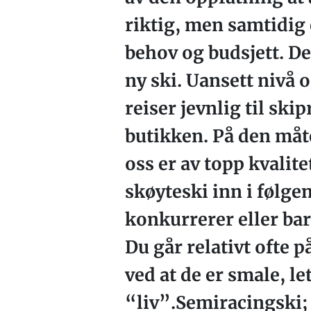
riktig, men samtidig e
behov og budsjett. Der
ny ski. Uansett nivå o
reiser jevnlig til sk
butikken. På den måte
oss er av topp kvalite
skøyteski inn i følge
konkurrerer eller bare
Du går relativt ofte 
ved at de er smale, 
“liv”.Semiracingski; 