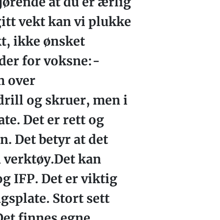
jørende at du er ærlig
gitt vekt kan vi plukke
kt, ikke ønsket
gder for voksne:-
m over
ill og skruer, men i
te. Det er rett og
n. Det betyr at det
n verktøy.Det kan
g IFP. Det er viktig
splate. Stort sett
Det finnes egne