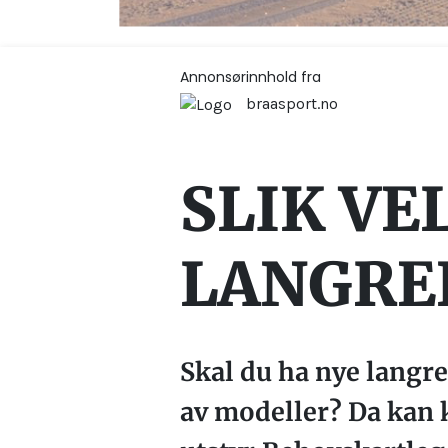
Annonsørinnhold fra
braasport.no
SLIK VE
LANGRE
Skal du ha nye langre
av modeller? Da kan k