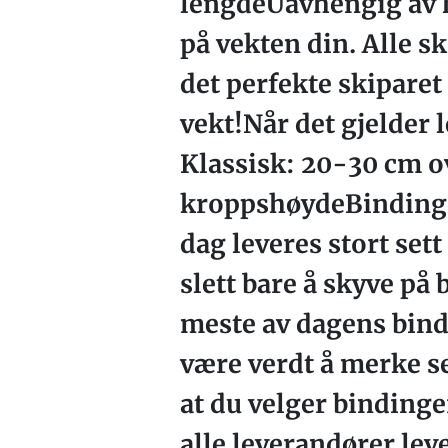
lengdeUavhengig av hv
på vekten din. Alle sk
det perfekte skiparet 
vekt!Når det gjelder 
Klassisk: 20-30 cm o
kroppshøydeBindinger
dag leveres stort set
slett bare å skyve på 
meste av dagens bind
være verdt å merke se
at du velger bindinge
alle leverandører lev