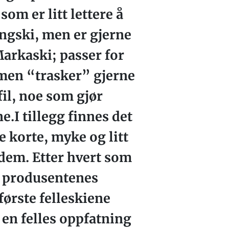
om er litt lettere å
ngski, men er gjerne
Markaski; passer for
 men “trasker” gjerne
il, noe som gjør
.I tillegg finnes det
 korte, myke og litt
 dem. Etter hvert som
å produsentenes
første felleskiene
 en felles oppfatning