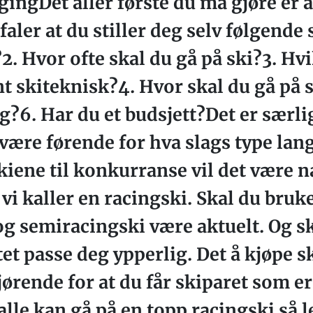
ingDet aller første du må gjøre er å
faler at du stiller deg selv følgend
2. Hvor ofte skal du gå på ski?3. Hvi
nt skiteknisk?4. Hvor skal du gå på s
g?6. Har du et budsjett?Det er særlig
være førende for hva slags type lan
kiene til konkurranse vil det være na
vi kaller en racingski. Skal du bruke
g semiracingski være aktuelt. Og sk
t passe deg ypperlig. Det å kjøpe sk
ørende for at du får skiparet som er 
alle kan gå på en topp racingski så 