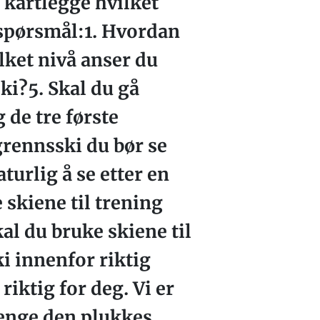
 kartlegge hvilket
e spørsmål:1. Hvordan
lket nivå anser du
ki?5. Skal du gå
 de tre første
grennsski du bør se
turlig å se etter en
 skiene til trening
al du bruke skiene til
i innenfor riktig
riktig for deg. Vi er
lenge den plukkes