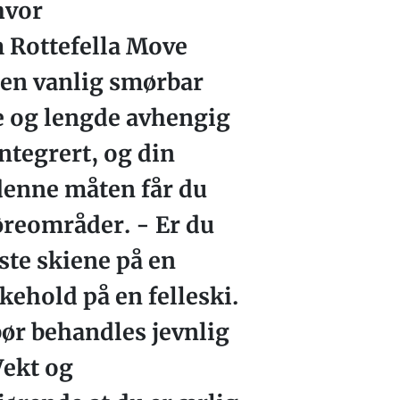
hvor
m Rottefella Move
g en vanlig smørbar
e og lengde avhengig
ntegrert, og din
 denne måten får du
føreområder. - Er du
este skiene på en
kehold på en felleski.
bør behandles jevnlig
Vekt og