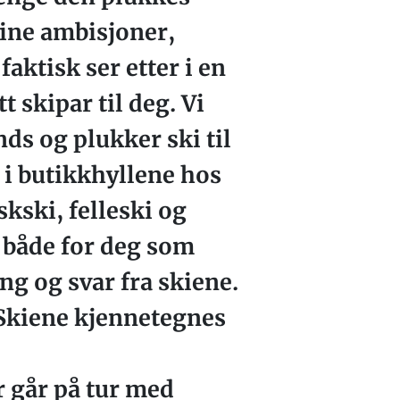
 dine ambisjoner,
faktisk ser etter i en
t skipar til deg. Vi
ds og plukker ski til
 i butikkhyllene hos
skski, felleski og
r både for deg som
ing og svar fra skiene.
. Skiene kjennetegnes
r går på tur med