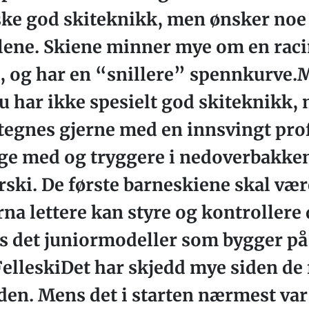
ke god skiteknikk, men ønsker noe s
ene. Skiene minner mye om en raci
e, og har en “snillere” spennkurve.
u har ikke spesielt god skiteknikk,
tegnes gjerne med en innsvingt prof
ge med og tryggere i nedoverbakkene
ski. De første barneskiene skal være
arna lettere kan styre og kontrollere
nes det juniormodeller som bygger p
FelleskiDet har skjedd mye siden de 
iden. Mens det i starten nærmest var