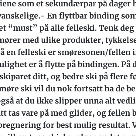
skiene som et sekundærpar på dager 
anskelige.- En flyttbar binding so
 et “must” på alle felleski. Tenk de
mører med ulike produkter, tykkels
På en felleski er smøresonen/fellen i
lighet er å flytte på bindingen. På
skiparet ditt, og bedre ski på flere 
å smøre ski vil du nok fortsatt ha de b
gså at du ikke slipper unna alt vedli
t tas vare på med glider, og fellen 
regnering for best mulig resultat. 