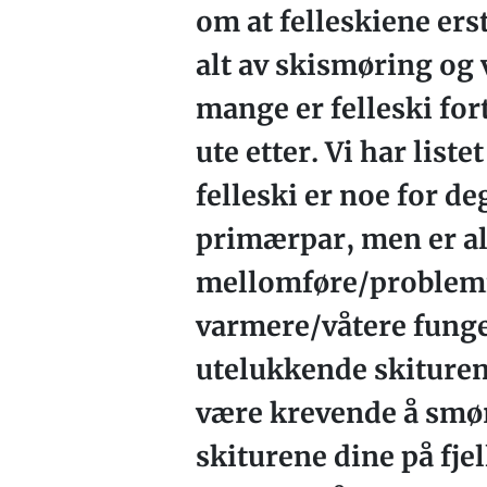
om at felleskiene erst
alt av skismøring og v
mange er felleski fort
ute etter. Vi har lis
felleski er noe for d
primærpar, men er all
mellomføre/problemfø
varmere/våtere funge
utelukkende skiturene
være krevende å smøre
skiturene dine på fjel