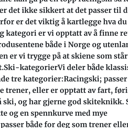
r det ikke sikkert at det passer til
for er det viktig å kartlegge hva du 
g kategori er vi opptatt av å finne ret
iprodusentene både i Norge og utenlan
n er vi trygge på at skiene som står
t.Ski-kategorierVi deler både klassi
nde tre kategorier:Racingski; passe
 trener, eller er opptatt av fart, før
på ski, og har gjerne god skiteknikk
lette og en spennkurve med mye
passer både for deg som trener elle