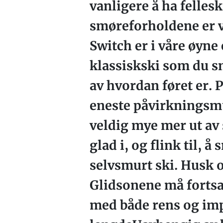
vanligere å ha felle
smøreforholdene er v
Switch er i våre øyne
klassiskski som du s
av hvordan føret er. 
eneste påvirkningsmu
veldig mye mer ut av 
glad i, og flink til, 
selvsmurt ski. Husk o
Glidsonene må fortsat
med både rens og imp